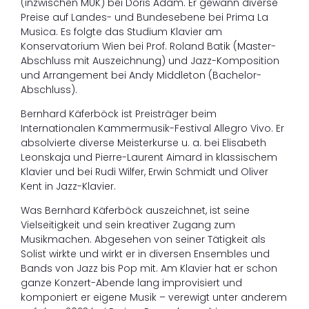
(inzwischen MUK) bei Doris Adam. Er gewann diverse
Preise auf Landes- und Bundesebene bei Prima La
Musica. Es folgte das Studium Klavier am
Konservatorium Wien bei Prof. Roland Batik (Master-
Abschluss mit Auszeichnung) und Jazz-Komposition
und Arrangement bei Andy Middleton (Bachelor-
Abschluss).
Bernhard Käferböck ist Preisträger beim
Internationalen Kammermusik-Festival Allegro Vivo. Er
absolvierte diverse Meisterkurse u. a. bei Elisabeth
Leonskaja und Pierre-Laurent Aimard in klassischem
Klavier und bei Rudi Wilfer, Erwin Schmidt und Oliver
Kent in Jazz-Klavier.
Was Bernhard Käferböck auszeichnet, ist seine
Vielseitigkeit und sein kreativer Zugang zum
Musikmachen. Abgesehen von seiner Tätigkeit als
Solist wirkte und wirkt er in diversen Ensembles und
Bands von Jazz bis Pop mit. Am Klavier hat er schon
ganze Konzert-Abende lang improvisiert und
komponiert er eigene Musik – verewigt unter anderem