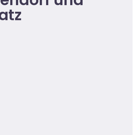
endorf und
atz