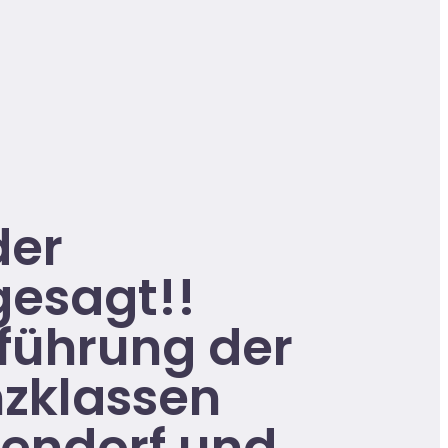
der
esagt!!
führung der
zklassen