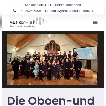
Schlossplatz 4 | 2134 Staatz-Kautendorf
+43 2524 6000
office@musikschule-staatz.at
Die Oboen-und